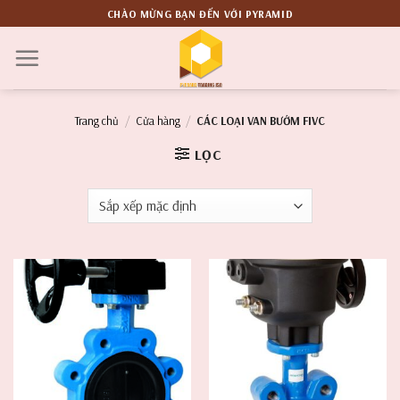
Skip
CHÀO MỪNG BẠN ĐẾN VỚI PYRAMID
to
content
Trang chủ
/
Cửa hàng
/
CÁC LOẠI VAN BƯỚM FIVC
LỌC