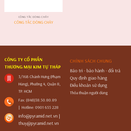
CÔNG TẮC DÒNG CHẢY
CÔNG TẮC DÒNG CHẢY
CÔNG TY CỔ PHẦN
CHÍNH SÁCH CHUNG
THƯƠNG MẠI KIM TỰ THÁP
Bảo trì - bảo hành - đổi trả
3/16B Chánh Hưng (Phạm
Quy định giao hàng
Hùng), Phường 4, Quận 8,
Điều khoản sử dụng
TP. HCM
Thỏa thuận người dùng
Fax: (848)38.50.80.89
| Hotline: 0901 655 228
info@pyramid.net.vn |
thuy@pyramid.net.vn